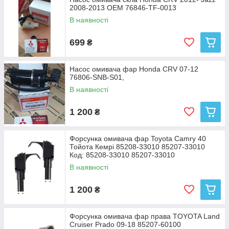
2008-2013 OEM 76846-TF-0013
В наявності
699
₴
Насос омивача фар Honda CRV 07-12
76806-SNB-S01,
В наявності
1 200
₴
Форсунка омивача фар Toyota Camry 40
Тойота Кемрі 85208-33010 85207-33010
Код: 85208-33010 85207-33010
В наявності
1 200
₴
Форсунка омивача фар права TOYOTA Land
Cruiser Prado 09-18 85207-60100