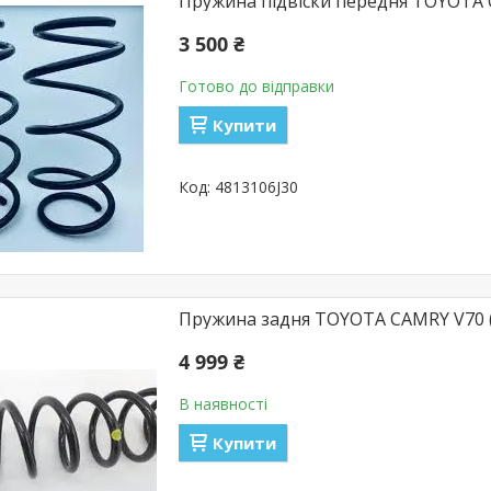
Пружина підвіски передня TOYOTA C
3 500 ₴
Готово до відправки
Купити
4813106J30
Пружина задня TOYOTA CAMRY V70 (
4 999 ₴
В наявності
Купити