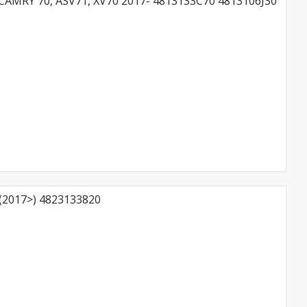
AMRY 70, ASV71, XV70 2017- 4813133C70 4813106J30
2017>) 4823133820