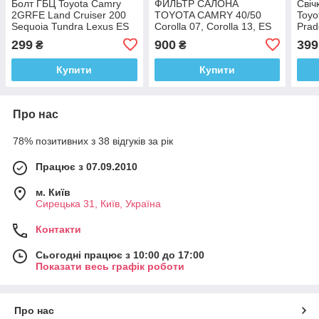
Болт ГБЦ Toyota Camry
ФИЛЬТР САЛОНА
Cвіч
2GRFE Land Cruiser 200
TOYOTA CAMRY 40/50
Toyo
Sequoia Tundra Lexus ES
Corolla 07, Corolla 13, ES
Prad
GS IS LS 460 LX 570 GX
350, FJ Cruiser, LEXUS IS
Crui
299
900
399
₴
₴
460 NX RX
GS 350 LX07 RX RAV4
Tund
LS L
Купити
Купити
Про нас
78% позитивних з 38 відгуків за рік
Працює з 07.09.2010
м. Київ
Сирецька 31, Київ, Україна
Контакти
Сьогодні працює з 10:00 до 17:00
Показати весь графік роботи
Про нас