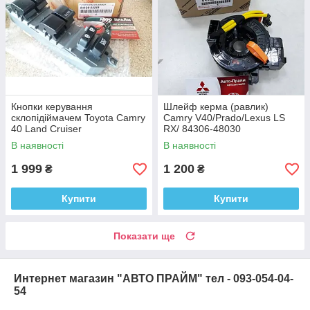
Кнопки керування
Шлейф керма (равлик)
склопідіймачем Toyota Camry
Camry V40/Prado/Lexus LS
40 Land Cruiser
RX/ 84306-48030
В наявності
В наявності
1 999
1 200
₴
₴
Купити
Купити
Показати ще
Интернет магазин "АВТО ПРАЙМ" тел - 093-054-04-
54