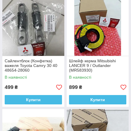
Сайлентблок (Конфетка)
Шлейф керма Mitsubishi
важеля Toyota Camry 30 40
LANCER 9 / Outlander
48654-28060
(MR583930)
В наявності
В наявності
499
899
₴
₴
Купити
Купити