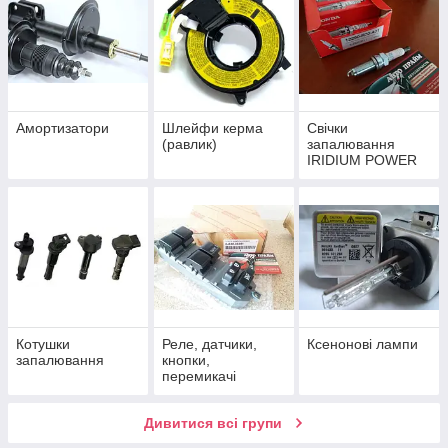
Амортизатори
Шлейфи керма
Свічки
(равлик)
запалювання
IRIDIUM POWER
Котушки
Реле, датчики,
Ксенонові лампи
запалювання
кнопки,
перемикачі
Дивитися всі групи