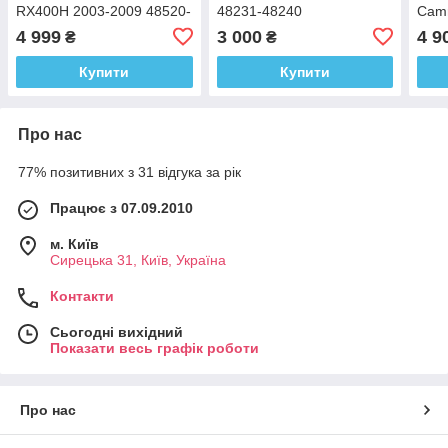
RX400H 2003-2009 48520-
48231-48240
Camr
49565 48520-49455
4 999
3 000
4 9
₴
₴
Купити
Купити
Про нас
77% позитивних з 31 відгука за рік
Працює з 07.09.2010
м. Київ
Сирецька 31, Київ, Україна
Контакти
Сьогодні вихідний
Показати весь графік роботи
Про нас