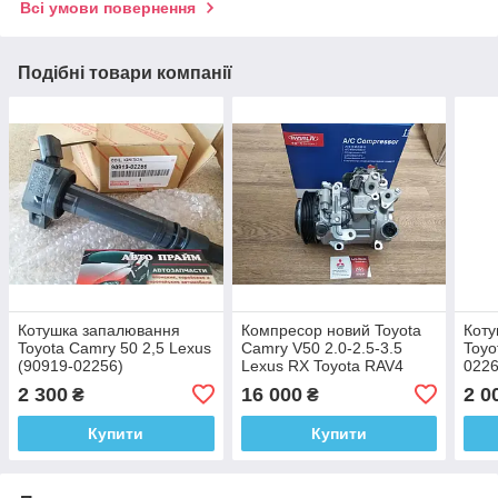
Всі умови повернення
Подібні товари компанії
Котушка запалювання
Компресор новий Toyota
Коту
Toyota Camry 50 2,5 Lexus
Camry V50 2.0-2.5-3.5
Toyo
(90919-02256)
Lexus RX Toyota RAV4
0226
2 300
16 000
2 0
₴
₴
Купити
Купити