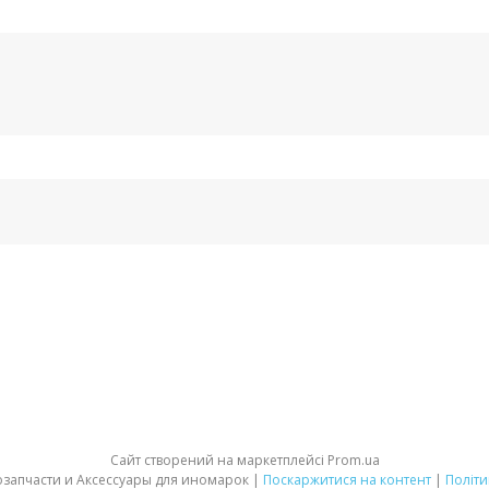
Сайт створений на маркетплейсі
Prom.ua
«АВТО ПРАЙМ» Автозапчасти и Аксессуары для иномарок |
Поскаржитися на контент
|
Політи