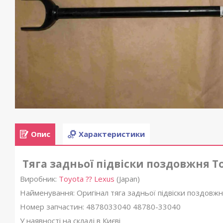
Опис
Характеристики
Тяга задньої підвіски поздовжня To
Виробник:
Toyota ⁇ Lexus
(Japan)
Найменування: Оригінал тяга задньої підвіски поздовжн
Номер запчастин: 4878033040 48780-33040
У наявності на складі в Києві