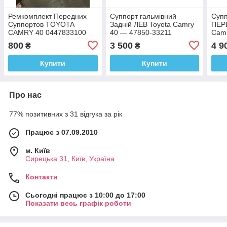
Ремкомплект Передних
Суппорт гальмівний
Супп
Суппортов TOYOTA
Задній ЛЕВ Toyota Camry
ПЕР
CAMRY 40 0447833100
40 — 47850-33211
Camr
477
800
3 500
4 9
₴
₴
Купити
Купити
Про нас
77% позитивних з 31 відгука за рік
Працює з 07.09.2010
м. Київ
Сирецька 31, Київ, Україна
Контакти
Сьогодні працює з 10:00 до 17:00
Показати весь графік роботи