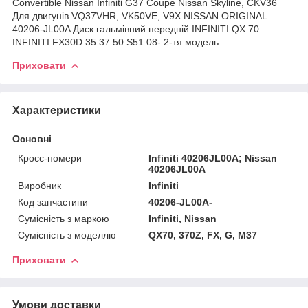
Convertible Nissan Infiniti G37 Coupe Nissan Skyline, CKV36
Для двигунів VQ37VHR, VK50VE, V9X NISSAN ORIGINAL
40206-JL00A Диск гальмівний передній INFINITI QX 70
INFINITI FX30D 35 37 50 S51 08- 2-тя модель
Приховати
Характеристики
Основні
Кросс-номери
Infiniti 40206JL00A; Nissan
40206JL00A
Виробник
Infiniti
Код запчастини
40206-JL00A-
Сумісність з маркою
Infiniti, Nissan
Сумісність з моделлю
QX70, 370Z, FX, G, M37
Приховати
Умови доставки