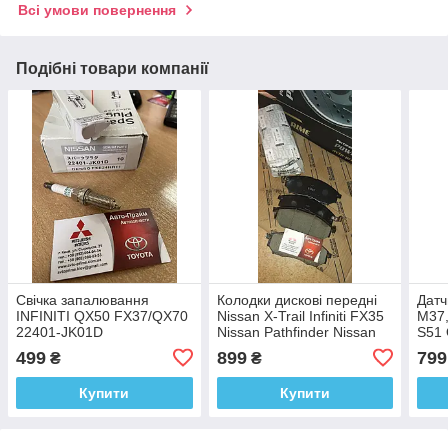
Всі умови повернення
Подібні товари компанії
Свічка запалювання
Колодки дискові передні
Датчи
INFINITI QX50 FX37/QX70
Nissan X-Trail Infiniti FX35
M37,
22401-JK01D
Nissan Pathfinder Nissan
S51
Qashqai+2 41060AR090
499
899
799
₴
₴
Купити
Купити