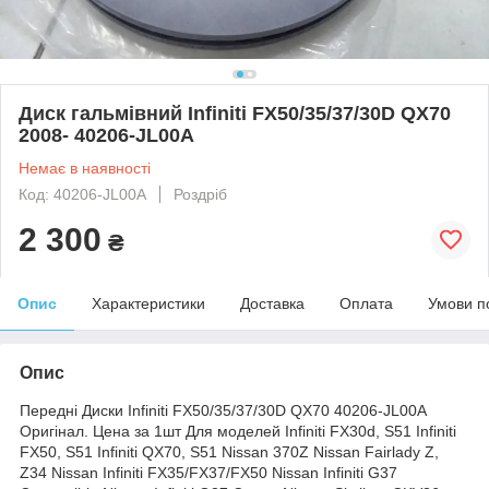
Диск гальмівний Infiniti FX50/35/37/30D QX70
2008- 40206-JL00A
Немає в наявності
Код: 40206-JL00A
Роздріб
2 300
₴
Опис
Характеристики
Доставка
Оплата
Умови п
Опис
Передні Диски Infiniti FX50/35/37/30D QX70 40206-JL00A
Оригінал. Цена за 1шт Для моделей Infiniti FX30d, S51 Infiniti
FX50, S51 Infiniti QX70, S51 Nissan 370Z Nissan Fairlady Z,
Z34 Nissan Infiniti FX35/FX37/FX50 Nissan Infiniti G37