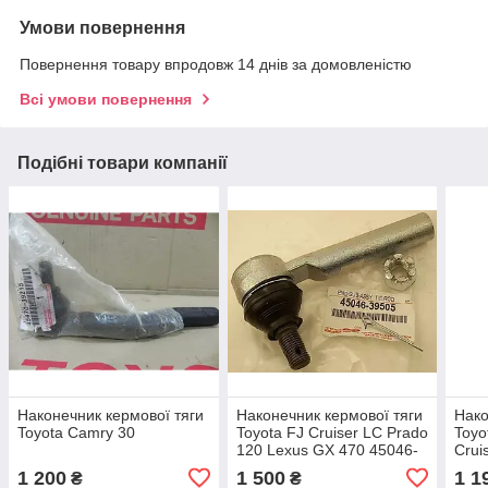
Умови повернення
Повернення товару впродовж 14 днів за домовленістю
Всі умови повернення
Подібні товари компанії
Наконечник кермової тяги
Наконечник кермової тяги
Нако
Toyota Camry 30
Toyota FJ Cruiser LC Prado
Toyo
120 Lexus GX 470 45046-
Crui
39505
450
1 200
1 500
1 1
₴
₴