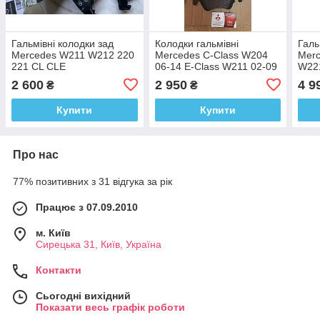
Гальмівні колодки зад
Колодки гальмівні
Галь
Mercedes W211 W212 220
Mercedes C-Class W204
Merc
221 CL CLE
06-14 E-Class W211 02-09
W221
W212 09-, Mercedes SLK-
2 600
2 950
4 9
₴
₴
Class 0054201020
Купити
Купити
Про нас
77% позитивних з 31 відгука за рік
Працює з 07.09.2010
м. Київ
Сирецька 31, Київ, Україна
Контакти
Сьогодні вихідний
Показати весь графік роботи