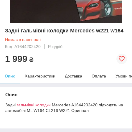
Задні гальмівні колодки Mercedes w221 w164
Немає в наявності
Код: A1644202420
Роздріб
1 999
₴
Опис
Характеристики
Доставка
Оплата
Умови п
Опис
Задні
гальмівні колодки
Mercedes A1644202420 підходять на
автомобілі ML W164 CL216 W221 Оригінал