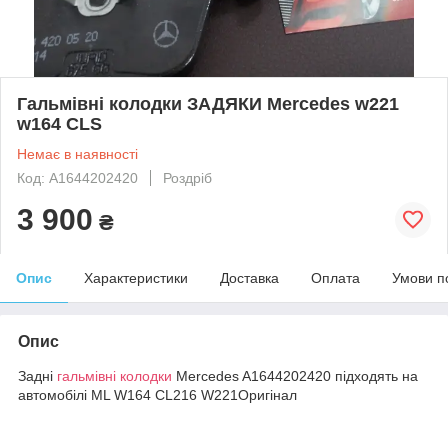
Гальмівні колодки ЗАДЯКИ Mercedes w221
w164 CLS
Немає в наявності
Код: A1644202420
Роздріб
3 900
₴
Опис
Характеристики
Доставка
Оплата
Умови п
Опис
Задні
гальмівні колодки
Mercedes A1644202420 підходять на
автомобілі ML W164 CL216 W221Оригінал