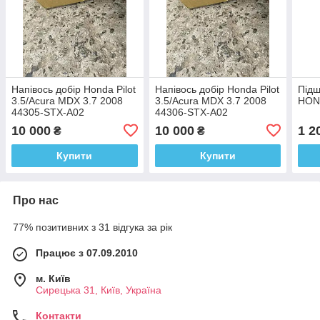
Напівось добір Honda Pilot
Напівось добір Honda Pilot
Підш
3.5/Acura MDX 3.7 2008
3.5/Acura MDX 3.7 2008
HON
44305-STX-A02
44306-STX-A02
10 000
10 000
1 2
₴
₴
Купити
Купити
Про нас
77% позитивних з 31 відгука за рік
Працює з 07.09.2010
м. Київ
Сирецька 31, Київ, Україна
Контакти