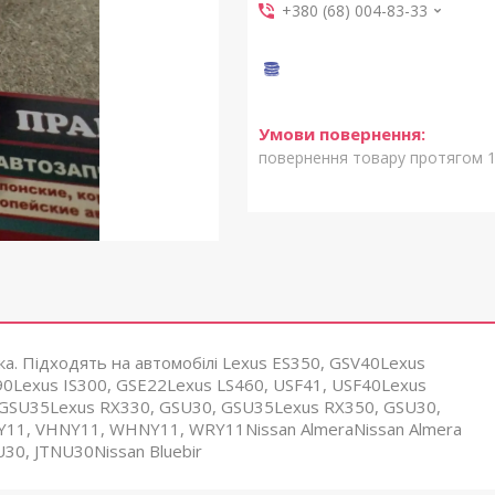
+380 (68) 004-83-33
повернення товару протягом 1
вка. Підходять на автомобілі Lexus ES350, GSV40Lexus
0Lexus IS300, GSE22Lexus LS460, USF41, USF40Lexus
 GSU35Lexus RX330, GSU30, GSU35Lexus RX350, GSU30,
VFY11, VHNY11, WHNY11, WRY11Nissan AlmeraNissan Almera
U30, JTNU30Nissan Bluebir