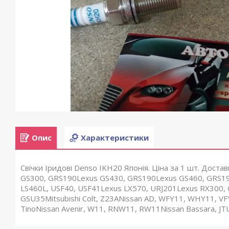
Опис
Характеристики
Свічки Іридові Denso IKH20 Японія. Ціна за 1 шт. Доста
GS300, GRS190Lexus GS430, GRS190Lexus GS460, GRS19
LS460L, USF40, USF41Lexus LX570, URJ201Lexus RX300,
GSU35Mitsubishi Colt, Z23ANissan AD, WFY11, WHY11, 
TinoNissan Avenir, W11, RNW11, RW11Nissan Bassara, JT