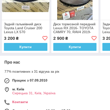
Задній гальмівний диск
Диск тормозной передний
Задн
Toyota Land Cruiser 200
Lexus RX 2016- TOYOTA
Toyo
Lexus LX 570
CAMRY 70, RAV4 2019-
Lexu
43512-48130
3 200
2 900
3 2
₴
₴
Купити
Купити
Про нас
77% позитивних з 31 відгука за рік
Працює з 07.09.2010
м. Київ
Сирецька 31, Київ, Україна
Контакти