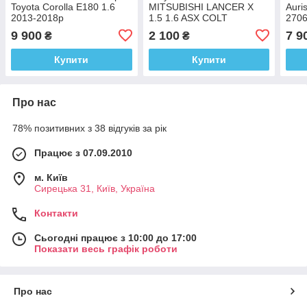
Toyota Corolla E180 1.6
MITSUBISHI LANCER X
Auri
2013-2018р
1.5 1.6 ASX COLT
270
MN195805
9 900
2 100
7 9
₴
₴
Купити
Купити
Про нас
78% позитивних з 38 відгуків за рік
Працює з 07.09.2010
м. Київ
Сирецька 31, Київ, Україна
Контакти
Сьогодні працює з 10:00 до 17:00
Показати весь графік роботи
Про нас