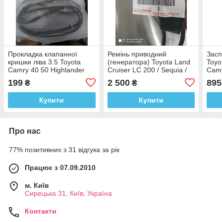
Прокладка клапанної
Ремінь приводний
Засп
кришки ліва 3.5 Toyota
(генератора) Toyota Land
Toyo
Camry 40 50 Highlander
Cruiser LC 200 / Sequia /
Camr
Venza Lexus ES RX GS
Tundra / Lexus LX 570 / GX
Venz
199
2 500
895
₴
₴
350
460
GS 
Купити
Купити
Про нас
77% позитивних з 31 відгука за рік
Працює з 07.09.2010
м. Київ
Сирецька 31, Київ, Україна
Контакти