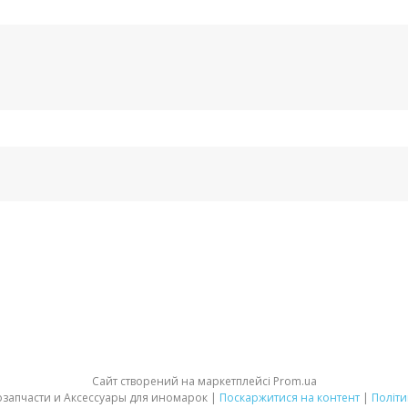
Сайт створений на маркетплейсі
Prom.ua
«АВТО ПРАЙМ» Автозапчасти и Аксессуары для иномарок |
Поскаржитися на контент
|
Політи