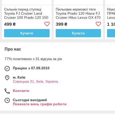
Сальнік перед ступиці
Пильовик кермової тяги
Нако
Toyota FJ Cruiser Land
Toyota Prado 120 Hiace FJ
ПРАВ
Cruiser 100 Prado 120 150
Cruiser Hilux Lexus GX 470
Lexu
Lexus LX 470 GX 470 460
Toyo
499
399
1 1
₴
₴
Купити
Купити
Про нас
77% позитивних з 31 відгука за рік
Працює з 07.09.2010
м. Київ
Сирецька 31, Київ, Україна
Контакти
Сьогодні вихідний
Показати весь графік роботи