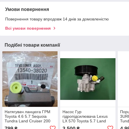
Умови повернення
Повернення товару впродовж 14 днів за домовленістю
Всі умови повернення
Подібні товари компанії
Натягувач ланцюга ГРМ
Насос Гур
Порш
Toyota 4.6 5.7 Sequoia
гідропідсилювача Lexus
3URF
Tundra Land Cruiser 200
LX 570 Toyota 5.7 Land
Tund
Lexus LS 460 GX 460 LX
Cruiser 200 44310-60490
570 
799
3 500
4 9
₴
₴