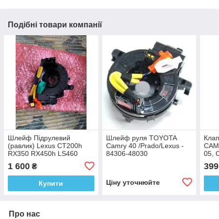
Подібні товари компанії
Шлейф Підрулевий
Шлейф руля TOYOTA
Клап
(равлик) Lexus CT200h
Camry 40 /Prado/Lexus -
CAMR
RX350 RX450h LS460
84306-48030
05, 
84307-76020
Prad
1 600
399
₴
GX 0
Ціну уточнюйте
Купити
Про нас