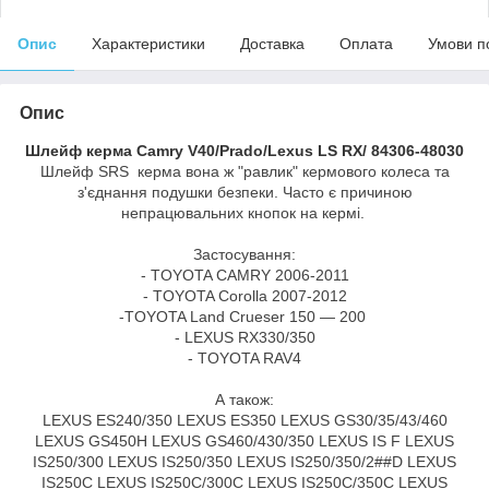
Опис
Характеристики
Доставка
Оплата
Умови п
Опис
Шлейф керма Camry V40/Prado/Lexus LS RX/ 84306-48030
Шлейф SRS керма вона ж "равлик" кермового колеса та
з'єднання подушки безпеки. Часто є причиною
непрацювальних кнопок на кермі.
Застосування:
- TOYOTA CAMRY 2006-2011
- TOYOTA Corolla 2007-2012
-TOYOTA Land Crueser 150 ― 200
- LEXUS RX330/350
- TOYOTA RAV4
А також:
LEXUS ES240/350 LEXUS ES350 LEXUS GS30/35/43/460
LEXUS GS450H LEXUS GS460/430/350 LEXUS IS F LEXUS
IS250/300 LEXUS IS250/350 LEXUS IS250/350/2##D LEXUS
IS250C LEXUS IS250C/300C LEXUS IS250C/350C LEXUS