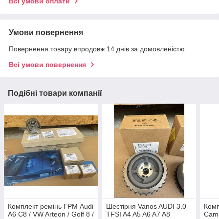
Всі умови оплати
Умови повернення
Повернення товару впродовж 14 днів за домовленістю
Всі умови повернення
Подібні товари компанії
Комплект ремінь ГРМ Audi
Шестірня Vanos AUDI 3.0
Комп
A6 С8 / VW Arteon / Golf 8 /
TFSI A4 A5 A6 A7 A8
Camr