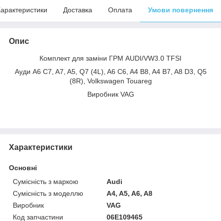
арактеристики
Доставка
Оплата
Умови повернення
Опис
Комплект для заміни ГРМ AUDI/VW3.0 TFSI
Ауди A6 C7, A7, A5, Q7 (4L), A6 C6, A4 B8, A4 B7, A8 D3, Q5
(8R), Volkswagen Touareg
Виробник VAG
Характеристики
Основні
Сумісність з маркою
Audi
Сумісність з моделлю
A4, A5, A6, A8
Виробник
VAG
Код запчастини
06E109465