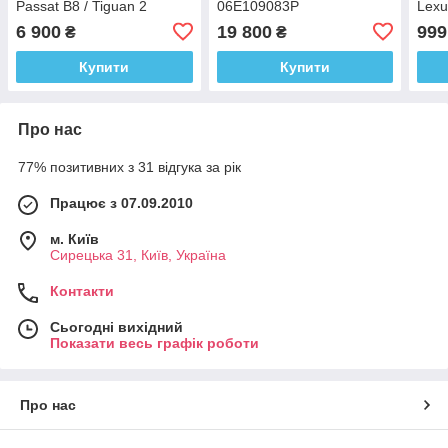
Passat B8 / Tiguan 2
06E109083P
Lexu
04L198119J, 04L 198 119 J
6 900
19 800
999
₴
₴
Купити
Купити
Про нас
77% позитивних з 31 відгука за рік
Працює з 07.09.2010
м. Київ
Сирецька 31, Київ, Україна
Контакти
Сьогодні вихідний
Показати весь графік роботи
Про нас