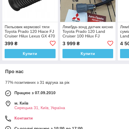
Пильовик кермової тяги
Лямбда-зонд датчик кисню
Лямб
Toyota Prado 120 Hiace FJ
Toyota Prado 120 Land
сумі
Cruiser Hilux Lexus GX 470
Cruiser 100 Hilux FJ
Land
Cruiser Lexus GX 470 LX
Crui
399
3 999
4 5
₴
₴
470 8946535670
Lexu
Купити
Купити
Про нас
77% позитивних з 31 відгука за рік
Працює з 07.09.2010
м. Київ
Сирецька 31, Київ, Україна
Контакти
Сьогодні працює з 10:00 до 17:00