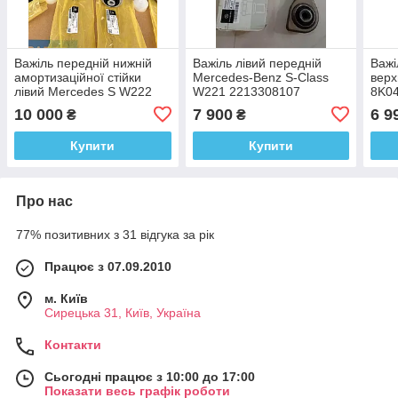
Важіль передній нижній
Важіль лівий передній
Важі
амортизаційної стійки
Mercedes-Benz S-Class
верх
лівий Mercedes S W222
W221 2213308107
8K0
A2223300107
10 000
7 900
6 9
₴
₴
Купити
Купити
Про нас
77% позитивних з 31 відгука за рік
Працює з 07.09.2010
м. Київ
Сирецька 31, Київ, Україна
Контакти
Сьогодні працює з 10:00 до 17:00
Показати весь графік роботи