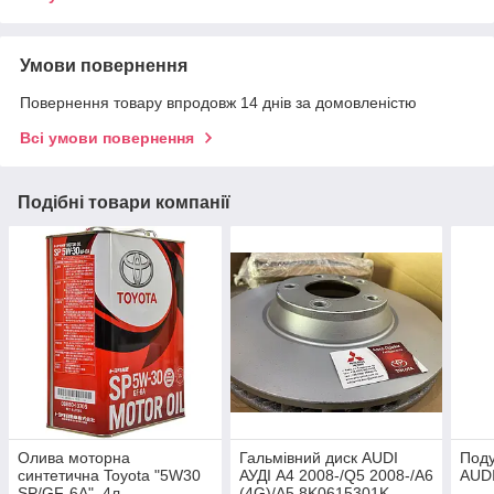
Умови повернення
Повернення товару впродовж 14 днів за домовленістю
Всі умови повернення
Подібні товари компанії
Олива моторна
Гальмівний диск AUDI
Поду
синтетична Toyota "5W30
АУДІ A4 2008-/Q5 2008-/A6
AUDI
SP/GF-6A", 4л
(4G)/A5 8K0615301K