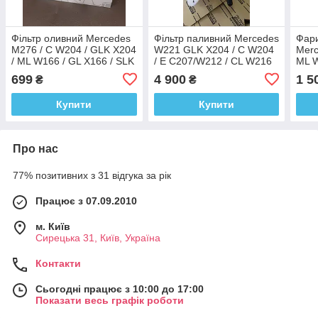
Фільтр оливний Mercedes
Фільтр паливний Mercedes
Фари
M276 / C W204 / GLK X204
W221 GLK X204 / C W204
Merc
/ ML W166 / GL X166 / SLK
/ E C207/W212 / CL W216
ML W
R172 / E C207
A2214701890
W169
699
4 900
1 5
₴
₴
E W2
Купити
Купити
Про нас
77% позитивних з 31 відгука за рік
Працює з 07.09.2010
м. Київ
Сирецька 31, Київ, Україна
Контакти
Сьогодні працює з 10:00 до 17:00
Показати весь графік роботи