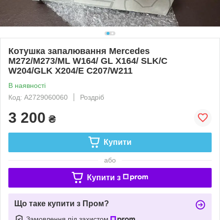
Котушка запалювання Mercedes
M272/M273/ML W164/ GL X164/ SLK/C
W204/GLK X204/E C207/W211
В наявності
Код: A2729060060
Роздріб
3 200
₴
Купити
або
Купити з
Що таке купити з Пром?
Замовлення під захистом