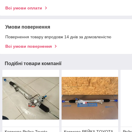
Всі умови оплати
Умови повернення
Повернення товару впродовж 14 днів за домовленістю
Всі умови повернення
Подібні товари компанії
Кермова Рейка Toyota
Кермова РЕЙКА TOYOTA
Рейк