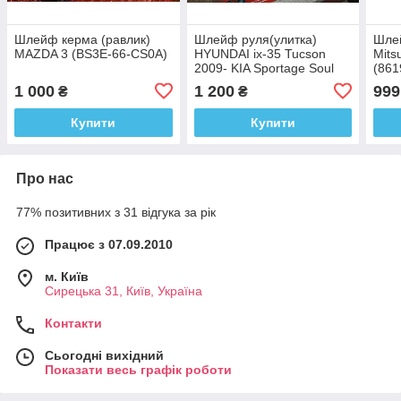
Шлейф керма (равлик)
Шлейф руля(улитка)
Шлей
MAZDA 3 (BS3E-66-CS0A)
HYUNDAI ix-35 Tucson
Mits
2009- KIA Sportage Soul
(861
Cerato
1 000
1 200
999
₴
₴
Купити
Купити
Про нас
77% позитивних з 31 відгука за рік
Працює з 07.09.2010
м. Київ
Сирецька 31, Київ, Україна
Контакти
Сьогодні вихідний
Показати весь графік роботи