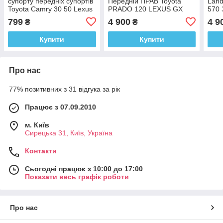
супорту передніх супортів
Передній ПРАВ Toyota
Land
Toyota Camry 30 50 Lexus
PRADO 120 LEXUS GX
570
ES 04479-33150
47730-60261
478
799
4 900
4 9
₴
₴
Купити
Купити
Про нас
77% позитивних з 31 відгука за рік
Працює з 07.09.2010
м. Київ
Сирецька 31, Київ, Україна
Контакти
Сьогодні працює з 10:00 до 17:00
Показати весь графік роботи
Про нас