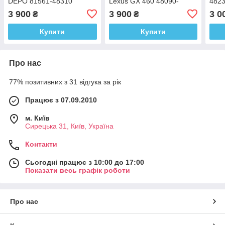
DEPO 81561-48310
Lexus GX 460 48090-
482
60010
3 900
3 900
3 0
₴
₴
Купити
Купити
Про нас
77% позитивних з 31 відгука за рік
Працює з 07.09.2010
м. Київ
Сирецька 31, Київ, Україна
Контакти
Сьогодні працює з 10:00 до 17:00
Показати весь графік роботи
Про нас