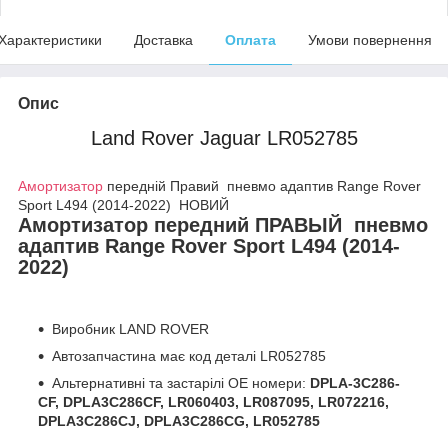
Характеристики
Доставка
Оплата
Умови повернення
Опис
Land Rover Jaguar
LR052785
Амортизатор
передній Правий пневмо адаптив Range Rover
Sport L494 (2014-2022) НОВИЙ
Амортизатор передний ПРАВЫЙ пневмо
адаптив Range Rover Sport L494 (2014-
2022)
Виробник LAND ROVER
Автозапчастина має код деталі LR052785
Альтернативні та застарілі ОЕ номери:
DPLA-3C286-
CF, DPLA3C286CF, LR060403, LR087095, LR072216,
DPLA3C286CJ, DPLA3C286CG, LR052785