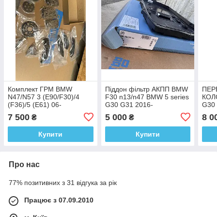
Комплект ГРМ BMW
Піддон фільтр АКПП BMW
ПЕР
N47/N57 3 (E90/F30)/4
F30 n13/n47 BMW 5 series
КОЛ
(F36)/5 (E61) 06-
G30 G31 2016-
G30 
(N47/N57) bmw
24115A13115
7 500
5 000
8 0
₴
₴
11318570649
Купити
Купити
Про нас
77% позитивних з 31 відгука за рік
Працює з 07.09.2010