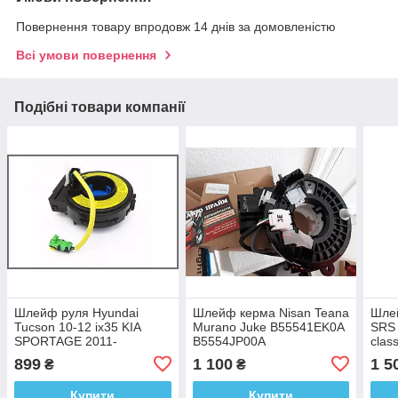
Повернення товару впродовж 14 днів за домовленістю
Всі умови повернення
Подібні товари компанії
Шлейф руля Hyundai
Шлейф керма Nisan Teana
Шле
Tucson 10-12 ix35 KIA
Murano Juke B55541EK0A
SRS 
SPORTAGE 2011-
B5554JP00A
clas
899
1 100
1 5
₴
₴
Купити
Купити