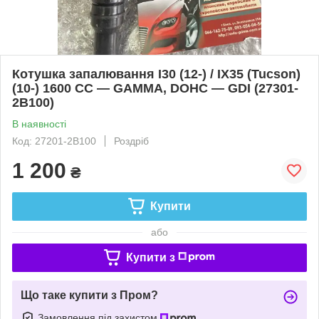
Котушка запалювання I30 (12-) / IX35 (Tucson)
(10-) 1600 CC — GAMMA, DOHC — GDI (27301-
2B100)
В наявності
Код: 27201-2B100
Роздріб
1 200
₴
Купити
або
Купити з
Що таке купити з Пром?
Замовлення під захистом