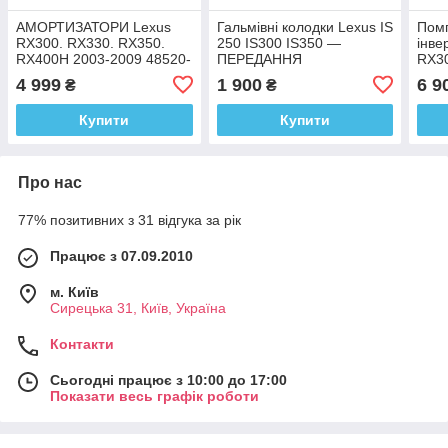
АМОРТИЗАТОРИ Lexus
Гальмівні колодки Lexus IS
Пом
RX300. RX330. RX350.
250 IS300 IS350 —
інве
RX400H 2003-2009 48520-
ПЕРЕДАННЯ
RX30
49565 48520-49455
G90
4 999
1 900
6 9
₴
₴
Купити
Купити
Про нас
77% позитивних з 31 відгука за рік
Працює з 07.09.2010
м. Київ
Сирецька 31, Київ, Україна
Контакти
Сьогодні працює з 10:00 до 17:00
Показати весь графік роботи