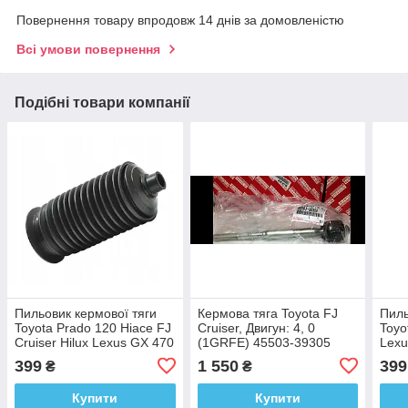
Повернення товару впродовж 14 днів за домовленістю
Всі умови повернення
Подібні товари компанії
Пильовик кермової тяги
Кермова тяга Toyota FJ
Пиль
Toyota Prado 120 Hiace FJ
Cruiser, Двигун: 4, 0
Toyo
Cruiser Hilux Lexus GX 470
(1GRFE) 45503-39305
Lexu
399
1 550
399
₴
₴
Купити
Купити