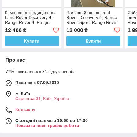
Компресор кондиціонера
Паливний насос Land
Сайл
Land Rover Discovery 4,
Rover Discovery 4, Range
нижн
Range Rover 4, Range
Rover Sport, Range Rover
Rove
Rover Sport 2.
Vogue 3.0 V6
Rove
12 400
12 000
1 9
₴
₴
Купити
Купити
Про нас
77% позитивних з 31 відгука за рік
Працює з 07.09.2010
м. Київ
Сирецька 31, Київ, Україна
Контакти
Сьогодні працює з 10:00 до 17:00
Показати весь графік роботи