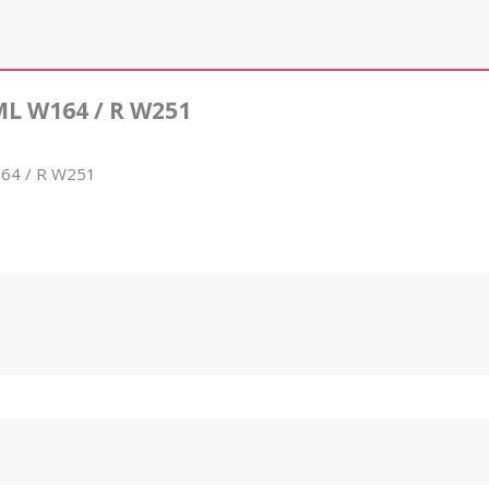
L W164 / R W251
64 / R W251