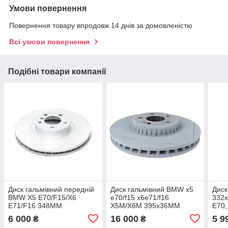
Умови повернення
Повернення товару впродовж 14 днів за домовленістю
Всі умови повернення
Подібні товари компанії
Диск гальмівний передній
Диск гальмівний BMW x5
Диск
BMW X5 E70/F15/X6
e70/f15 x6e71/f16
332
E71/F16 348ММ
X5M/X6M 395x36MM
E70,
34116898728
341
6 000
16 000
5 9
₴
₴