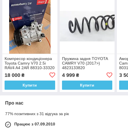
Компресор кондиціонера
Пружина задня TOYOTA
Амо
Toyota Camry V70 2.5i
CAMRY V70 (2017>)
Camr
RAV4 A4 2AR 88310-33320
4823133820
803
88310R040
18 000
4 999
3 5
₴
₴
Купити
Купити
Про нас
77% позитивних з 31 відгука за рік
Працює з 07.09.2010