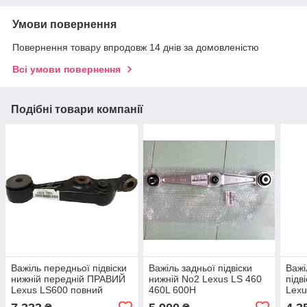
Умови повернення
Повернення товару впродовж 14 днів за домовленістю
Всі умови повернення
Подібні товари компанії
Важіль передньої підвіски
Важіль задньої підвіски
Важі
нижній передній ПРАВИЙ
нижній No2 Lexus LS 460
підв
Lexus LS600 повний
460L 600H
Lexu
привод
460