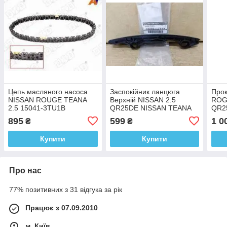
Цепь масляного насоса
Заспокійник ланцюга
Про
NISSAN ROUGE TEANA
Верхній NISSAN 2.5
ROGU
2.5 15041-3TU1B
QR25DE NISSAN TEANA
QR2
J32 (2008-2013).
895
599
1 0
₴
₴
Купити
Купити
Про нас
77% позитивних з 31 відгука за рік
Працює з 07.09.2010
м. Київ