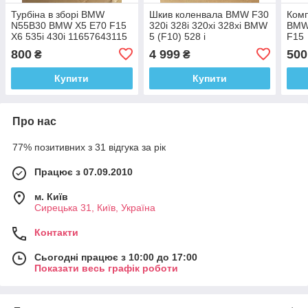
Турбіна в зборі BMW
Шкив коленвала BMW F30
Комп
N55B30 BMW X5 E70 F15
320i 328i 320xi 328xi BMW
BMW 
X6 535i 430i 11657643115
5 (F10) 528 i
F15
800
4 999
500
₴
₴
Купити
Купити
Про нас
77% позитивних з 31 відгука за рік
Працює з 07.09.2010
м. Київ
Сирецька 31, Київ, Україна
Контакти
Сьогодні працює з 10:00 до 17:00
Показати весь графік роботи