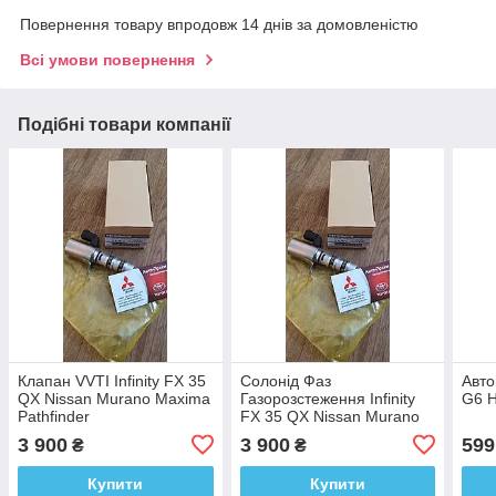
Повернення товару впродовж 14 днів за домовленістю
Всі умови повернення
Подібні товари компанії
Клапан VVTI Infinity FX 35
Солонід Фаз
Авто
QX Nissan Murano Maxima
Газорозстеження Infinity
G6 
Pathfinder
FX 35 QX Nissan Murano
Maxima Pathfinder TEANA
3 900
3 900
599
₴
₴
23796-JK20B
Купити
Купити