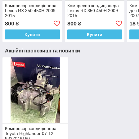
Компресор кондиціонера
Компресор кондиціонера
Комп
Lexus RX 350 450H 2009-
Lexus RX 350 450H 2009-
для 
2015
2015
2007
8837048030/DCP51007/0422000221
8837048030/DCP51007/042200022
800
800
18 
₴
₴
Купити
Купити
Акційні пропозиції та новинки
Компресор кондиціонера
Toyota Highlander 07-12
8832048160