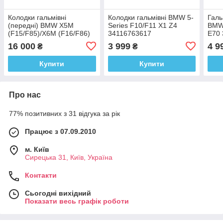
Колодки гальмівні
Колодки гальмівні BMW 5-
Галь
(передні) BMW X5M
Series F10/F11 X1 Z4
BMW
(F15/F85)/X6M (F16/F86)
34116763617
E70 
14-18
341
16 000
3 999
4 9
₴
₴
Купити
Купити
Про нас
77% позитивних з 31 відгука за рік
Працює з 07.09.2010
м. Київ
Сирецька 31, Київ, Україна
Контакти
Сьогодні вихідний
Показати весь графік роботи