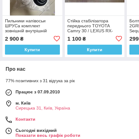
Пильники напівосьи
Стійка стабілізатора
Болт
ШРУСа комплект
переднього TOYOTA
2GRF
зовнішній внутрішній
Camry 30 / LEXUS RX-
Sequ
Toyota Camry 40
300/330/350/400H /
GS I
2 900
1 100
299
₴
₴
Highlander Venza Lexus ES
TOYOTA Venza
460
350 RX 350 450H
Купити
Купити
Про нас
77% позитивних з 31 відгука за рік
Працює з 07.09.2010
м. Київ
Сирецька 31, Київ, Україна
Контакти
Сьогодні вихідний
Показати весь графік роботи