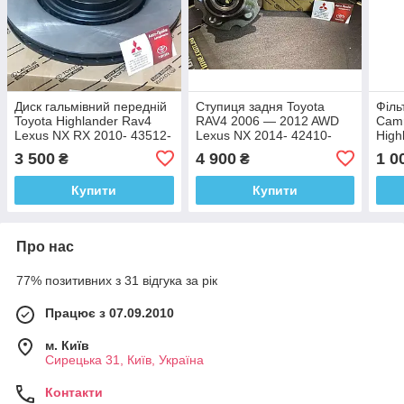
Диск гальмівний передній
Ступиця задня Toyota
Філь
Toyota Highlander Rav4
RAV4 2006 — 2012 AWD
Camr
Lexus NX RX 2010- 43512-
Lexus NX 2014- 42410-
High
48110
42040 / 42410-0R010
Lexu
3 500
4 900
1 0
₴
₴
Купити
Купити
Про нас
77% позитивних з 31 відгука за рік
Працює з 07.09.2010
м. Київ
Сирецька 31, Київ, Україна
Контакти