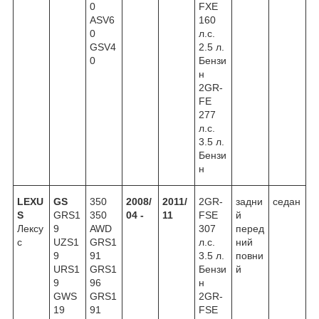
0
FXE
ASV6
160
0
л.с.
GSV4
2.5 л.
0
Бензи
н
2GR-
FE
277
л.с.
3.5 л.
Бензи
н
LEXU
GS
350
2008/
2011/
2GR-
задни
седан
S
GRS1
350
04 -
11
FSE
й
Лексу
9
AWD
307
перед
с
UZS1
GRS1
л.с.
ний
9
91
3.5 л.
повни
URS1
GRS1
Бензи
й
9
96
н
GWS
GRS1
2GR-
19
91
FSE