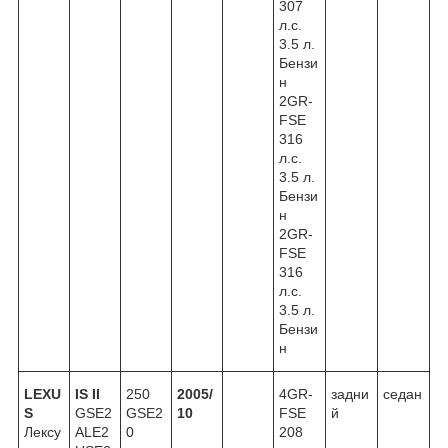
307
л.с.
3.5 л.
Бензи
н
2GR-
FSE
316
л.с.
3.5 л.
Бензи
н
2GR-
FSE
316
л.с.
3.5 л.
Бензи
н
LEXU
IS II
250
2005/
4GR-
задни
седан
S
GSE2
GSE2
10
FSE
й
Лексу
ALE2
0
208