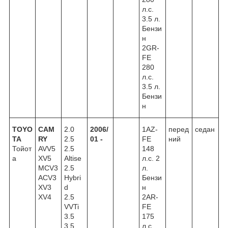
л.с.
3.5 л.
Бензи
н
2GR-
FE
280
л.с.
3.5 л.
Бензи
н
TOYO
CAM
2.0
2006/
1AZ-
перед
седан
TA
RY
2.5
01 -
FE
ний
Тойот
AVV5
2.5
148
а
XV5
Altise
л.с. 2
MCV3
2.5
л.
ACV3
Hybri
Бензи
XV3
d
н
XV4
2.5
2AR-
VVTi
FE
3.5
175
3.5
л.с.