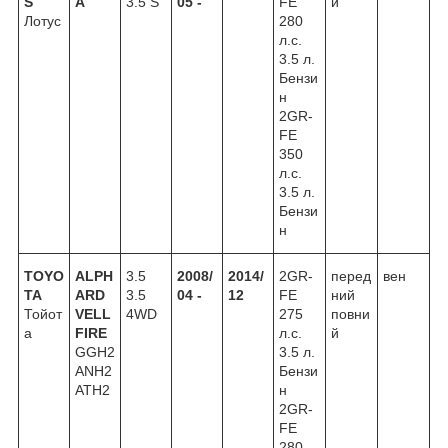
S
A
3.5 S
05 -
FE
й
Лотус
280
л.с.
3.5 л.
Бензи
н
2GR-
FE
350
л.с.
3.5 л.
Бензи
н
TOYO
ALPH
3.5
2008/
2014/
2GR-
перед
вен
TA
ARD
3.5
04 -
12
FE
ний
Тойот
VELL
4WD
275
повни
а
FIRE
л.с.
й
GGH2
3.5 л.
ANH2
Бензи
ATH2
н
2GR-
FE
280