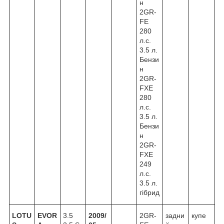
н
2GR-
FE
280
л.с.
3.5 л.
Бензи
н
2GR-
FXE
280
л.с.
3.5 л.
Бензи
н
2GR-
FXE
249
л.с.
3.5 л.
гібрид
LOTU
EVOR
3.5
2009/
2GR-
задни
купе