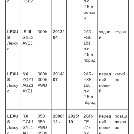
с
USE2
л.с.
2.5 л.
Бензи
н
LEXU
IS III
300h
2013/
2AR-
задни
седан
S
GSE3
04
FSE
й
Лексу
AVE3
181
с
л.с.
2.5 л.
гібрид
LEXU
NX
300h
2014/
2AR-
перед
хэтчб
S
ZGZ1
300h
07
FXE
ний
ек
Лексу
AGZ1
AWD
155
повни
с
AYZ1
л.с.
й
2.5 л.
гібрид
LEXU
RX
350
2008/
2015/
2GR-
перед
позаш
S
GGL1
350
12 -
10
FE
ний
ляхов
Лексу
GYL1
AWD
277
повни
ик
с
AGL1
450h
л.с.
й