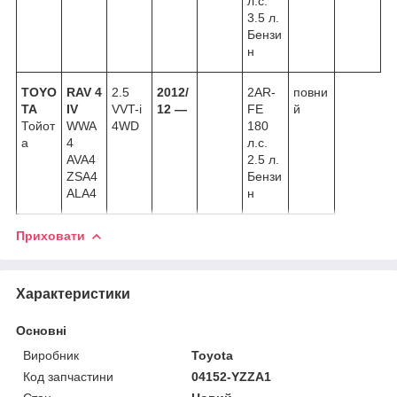
л.с.
3.5 л.
Бензи
н
TOYO
RAV 4
2.5
2012/
2AR-
повни
TA
IV
VVT-i
12 —
FE
й
Тойот
WWA
4WD
180
а
4
л.с.
AVA4
2.5 л.
ZSA4
Бензи
ALA4
н
Приховати
Характеристики
Основні
Виробник
Toyota
Код запчастини
04152-YZZA1