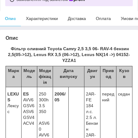
Опис
Характеристики
Доставка
Оплата
Умови п
Опис
Фільтр оливний Toyota Camry 2,5 3,5 06- RAV-4 бензин
2,5(05->12), Lexus RX 3,5 (06->12), Lexus NX(14 ->) 04152-
YZZA1
Марк
Моде
Моди
Дата
Двиг
Прив
Кузо
а
ль
фікац
випуску
ун
од
в
ія
LEXU
ES
250
2006/
2AR-
перед
седан
S
AVV6
300h
05
FE
ний
Лексу
GSV6
3.5
184
с
ASV6
350
л.с.
GSV4
2.5 л.
ACV4
ASV6
Бензи
0
н
AVV6
2AR-