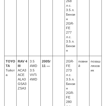
268
л.с.
3.5 л.
Бензи
н
2GR-
FE
277
л.с.
3.5 л.
Бензи
н
TOYO
RAV 4
3.5
2005/
2GR-
повни
позаш
TA
III
4WD
11 —
FE
й
ляхов
Тойот
ACA3
3.5
273
ик
а
ACE
VVTi
л.с.
ALA3
4WD
3.5 л.
GSA3
Бензи
ZSA3
н
2GR-
FE
280