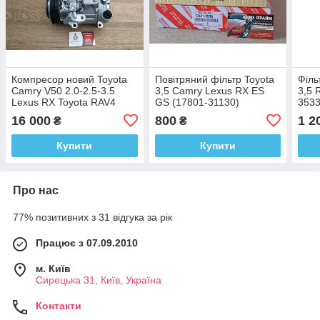
Компресор новий Toyota
Повітряний фільтр Toyota
Філь
Camry V50 2.0-2.5-3.5
3,5 Camry Lexus RX ES
3,5 
Lexus RX Toyota RAV4
GS (17801-31130)
353
16 000
800
1 2
₴
₴
Купити
Купити
Про нас
77% позитивних з 31 відгука за рік
Працює з 07.09.2010
м. Київ
Сирецька 31, Київ, Україна
Контакти