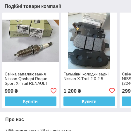
Подібні товари компанії
Свічка запаляювання
Гальмівні колодки задні
Свіч
Nissan Qashqai Rogue
Nissan X-Trail 2.0 2.5
NISS
Sport X-Trail RENAULT
(224
Koleos Teana Infiniti
999
1 200
299
₴
₴
EX,FX,G,M,Q,QX
224016CT1C
Купити
Купити
Про нас
78% позитивних з 38 відгуків за рік